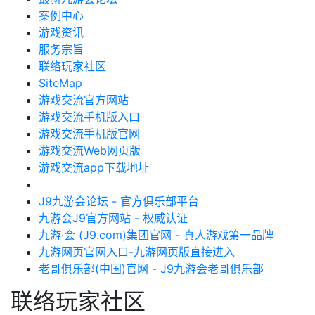
案例中心
游戏资讯
服务宗旨
联络玩家社区
SiteMap
游戏交流官方网站
游戏交流手机版入口
游戏交流手机版官网
游戏交流Web网页版
游戏交流app下载地址
J9九游会论坛 - 官方俱乐部平台
九游会J9官方网站 - 权威认证
九游·会 (J9.com)集团官网 - 真人游戏第一品牌
九游网页官网入口-九游网页版直接进入
老哥俱乐部(中国)官网 - J9九游会老哥俱乐部
联络玩家社区