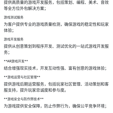
提供高质量的游戏开发服务，包括策划、编程、美术、音效
等全方位外包解决方案；
游戏测试服务
为客户提供专业的游戏质量检测，确保游戏的稳定性和玩家
体验；
游戏开发服务
提供从创意策划到程序开发、测试优化的一站式游戏开发服
务；
**AR游戏开发**
结合增强现实技术，开发互动性强、富有创意的游戏体验；
**游戏运营与社区管理**
提供游戏后期运营服务，包括玩家社区管理、活动策划和客
服支持，提升玩家忠诚度和参与度。
**游戏安全与防作弊技术**
为游戏提供安全保障，防止作弊行为，确保公平竞争环境；