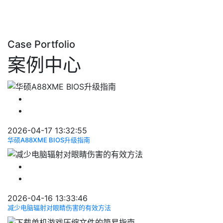
Case Portfolio
案例中心
2026-04-17 13:32:55
华硕A88XME BIOS升级指南
2026-04-16 13:33:46
减少电脑辐射对眼睛伤害的有效方法